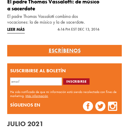
El padre Thomas Vassalotti: de músico
a sacerdote
El padre Thomas Vassalotti combina dos
vocaciones: la de músico y la de sacerdote.
LEER MÁS
6:16 PM EST DEC 13, 2016
ESCRÍBENOS
SUSCRIBIRSE AL BOLETÍN
He sido notificado de que mi información está siendo recolectada con fines de
marketing.
Más información
SÍGUENOS EN
JULIO 2021