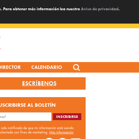
s. Para obtener más información lea nuestro
Aviso de privacidad
.
Search
DIRECTOR
CALENDARIO
for:
ESCRÍBENOS
USCRIBIRSE AL BOLETÍN
 sido notificado de que mi información está siendo
colectada con fines de marketing.
Más información