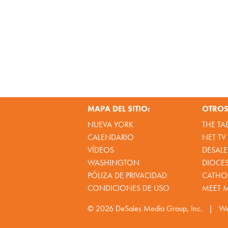
MAPA DEL SITIO:
OTROS 
NUEVA YORK
THE TA
CALENDARIO
NET TV
VÍDEOS
DESALE
WASHINGTON
DIOCE
PÓLIZA DE PRIVACIDAD
CATHOL
CONDICIONES DE USO
MEET 
© 2026
DeSales Media Group, Inc.
|
We