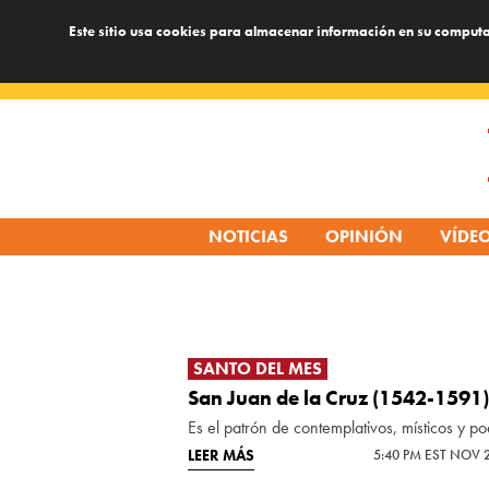
Este sitio usa cookies para almacenar información en su computa
Skip
to
content
NOTICIAS
OPINIÓN
VÍDE
SANTO DEL MES
San Juan de la Cruz (1542-1591)
Es el patrón de contemplativos, místicos y po
LEER MÁS
5:40 PM EST NOV 