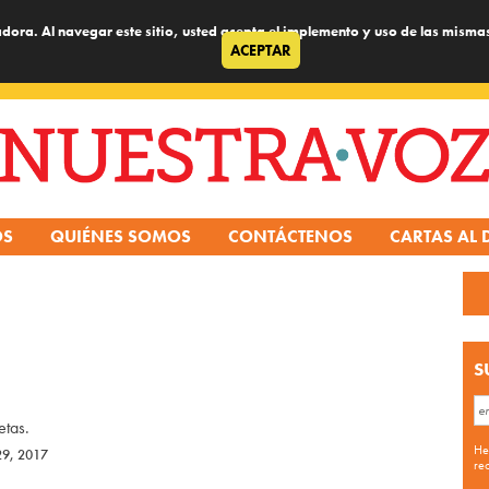
dora. Al navegar este sitio, usted acepta el implemento y uso de las misma
ACEPTAR
OS
QUIÉNES SOMOS
CONTÁCTENOS
CARTAS AL 
S
etas.
He
29, 2017
re