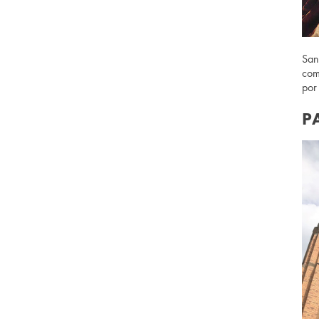
San
com
por
P