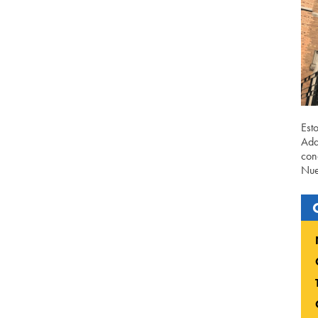
Est
Ada
con
Nue