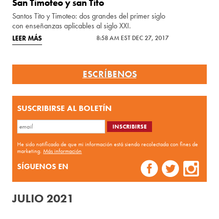
San Timoteo y san Tito
Santos Tito y Timoteo: dos grandes del primer siglo
con enseñanzas aplicables al siglo XXI.
LEER MÁS
8:58 AM EST DEC 27, 2017
ESCRÍBENOS
SUSCRIBIRSE AL BOLETÍN
He sido notificado de que mi información está siendo recolectada con fines de
marketing.
Más información
SÍGUENOS EN
JULIO 2021