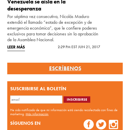
Venezuela se aísla en la
desesperanza
Por séptima vez consecutiva, Nicolás Maduro
extendió el llamado “estado de excepción y de
emergencia económica”, que le confiere poderes
exclusivos para tomar decisiones sin la aprobación
de la Asamblea Nacional.
LEER MÁS
2:29 PM EST JUN 21, 2017
ESCRÍBENOS
SUSCRIBIRSE AL BOLETÍN
He sido notificado de que mi información está siendo recolectada con fines de
marketing.
Más información
SÍGUENOS EN