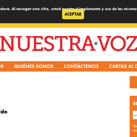
dora. Al navegar este sitio, usted acepta el implemento y uso de las misma
ACEPTAR
OS
QUIÉNES SOMOS
CONTÁCTENOS
CARTAS AL 
S
ido
He
re