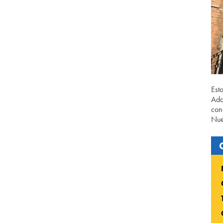
Est
Ada
con
Nue