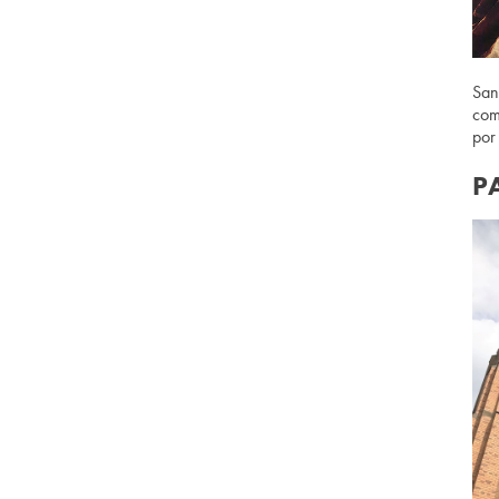
San
com
por
P