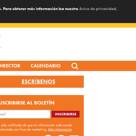
s. Para obtener más información lea nuestro
Aviso de privacidad
.
Search
DIRECTOR
CALENDARIO
for:
ESCRÍBENOS
USCRIBIRSE AL BOLETÍN
 sido notificado de que mi información está siendo
colectada con fines de marketing.
Más información