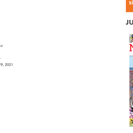
S
J
su
.
29, 2021