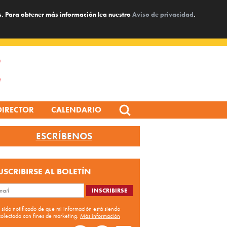
s. Para obtener más información lea nuestro
Aviso de privacidad
.
Search
DIRECTOR
CALENDARIO
for:
ESCRÍBENOS
USCRIBIRSE AL BOLETÍN
 sido notificado de que mi información está siendo
colectada con fines de marketing.
Más información