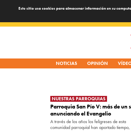
Este sitio usa cookies para almacenar información en su computa
Skip
to
content
NOTICIAS
OPINIÓN
VÍDE
NUESTRAS PARROQUIAS
Parroquia San Pío V: más de un s
anunciando el Evangelio
A través de los años los feligreses de esta
comunidad parroquial han aportado tiempo, 