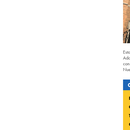
Est
Ada
con
Nue