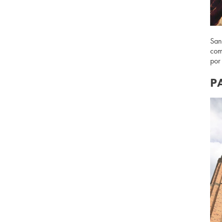
San
com
por
P