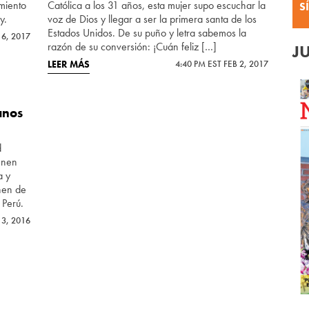
miento
Católica a los 31 años, esta mujer supo escuchar la
S
y.
voz de Dios y llegar a ser la primera santa de los
Estados Unidos. De su puño y letra sabemos la
 6, 2017
razón de su conversión: ¡Cuán feliz […]
J
LEER MÁS
4:40 PM EST FEB 2, 2017
anos
d
ienen
a y
enen de
 Perú.
 3, 2016