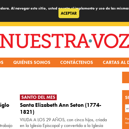
dora. Al navegar este sitio, usted acepta el implemento y uso de las misma
ACEPTAR
OS
QUIÉNES SOMOS
CONTÁCTENOS
CARTAS AL 
SANTO DEL MES
S
iglo
Santa Elizabeth Ann Seton (1774-
1821)
He
VIUDA A LOS 29 AÑOS, con cinco hijos, criada
re
trabajo
en la Iglesia Episcopal y convertida a la Iglesia