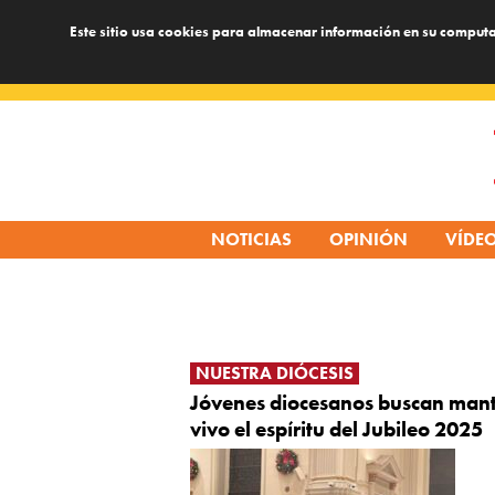
Este sitio usa cookies para almacenar información en su computa
Skip
to
content
NOTICIAS
OPINIÓN
VÍDE
NUESTRA DIÓCESIS
Jóvenes diocesanos buscan man
vivo el espíritu del Jubileo 2025