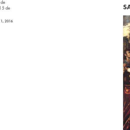
 de
S
l 5 de
 1, 2016