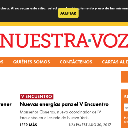
dora. Al navegar este sitio, usted acepta el implemento y uso de las misma
ACEPTAR
OS
QUIÉNES SOMOS
CONTÁCTENOS
CARTAS AL 
V ENCUENTRO
S
tener
Nuevas energías para el V Encuentro
Monseñor Cisneros, nuevo coordinador del V
Encuentro en el estado de Nueva York.
He
re
LEER MÁS
1:24 PM EST AUG 30, 2017