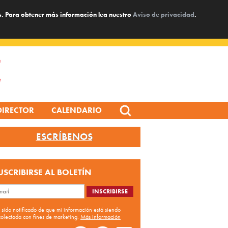
s. Para obtener más información lea nuestro
Aviso de privacidad
.
Search
DIRECTOR
CALENDARIO
for:
ESCRÍBENOS
USCRIBIRSE AL BOLETÍN
 sido notificado de que mi información está siendo
colectada con fines de marketing.
Más información