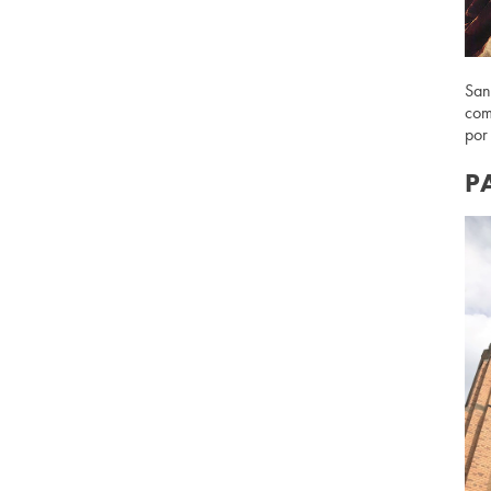
San
com
por
P