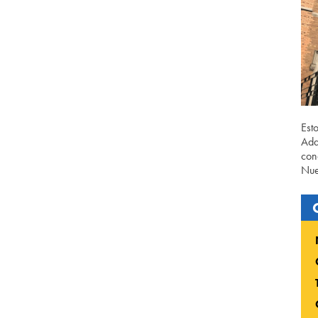
Est
Ada
con
Nue