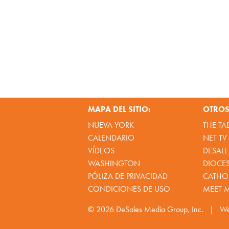
MAPA DEL SITIO:
OTROS 
NUEVA YORK
THE TA
CALENDARIO
NET TV
VÍDEOS
DESALE
WASHINGTON
DIOCE
PÓLIZA DE PRIVACIDAD
CATHOL
CONDICIONES DE USO
MEET 
© 2026
DeSales Media Group, Inc.
|
We