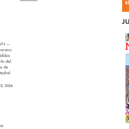
S
J
OWN —
 verano
ididos
itu del
as de
tedral
22, 2026
as