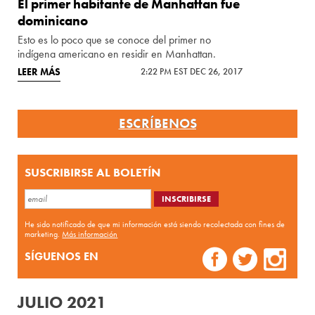
El primer habitante de Manhattan fue
dominicano
Esto es lo poco que se conoce del primer no
indígena americano en residir en Manhattan.
LEER MÁS
2:22 PM EST DEC 26, 2017
ESCRÍBENOS
SUSCRIBIRSE AL BOLETÍN
He sido notificado de que mi información está siendo recolectada con fines de
marketing.
Más información
SÍGUENOS EN
JULIO 2021