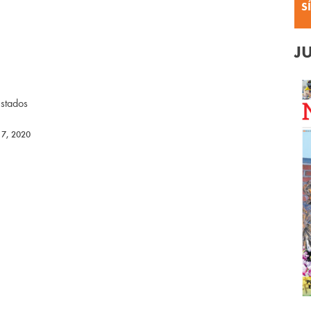
S
J
Estados
 7, 2020