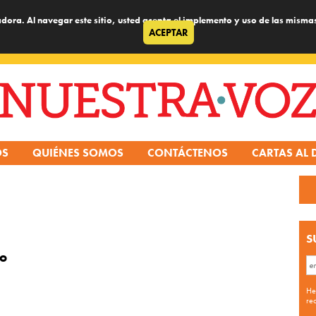
dora. Al navegar este sitio, usted acepta el implemento y uso de las misma
ACEPTAR
OS
QUIÉNES SOMOS
CONTÁCTENOS
CARTAS AL 
S
io
He
re