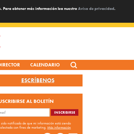
s. Para obtener más información lea nuestro
Aviso de privacidad
.
Search
DIRECTOR
CALENDARIO
for:
ESCRÍBENOS
USCRIBIRSE AL BOLETÍN
 sido notificado de que mi información está siendo
colectada con fines de marketing.
Más información