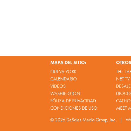
MAPA DEL SITIO:
OTROS 
NUEVA YORK
THE TA
CALENDARIO
NET TV
VÍDEOS
DESALE
WASHINGTON
DIOCE
PÓLIZA DE PRIVACIDAD
CATHOL
CONDICIONES DE USO
MEET 
© 2026
DeSales Media Group, Inc.
|
We