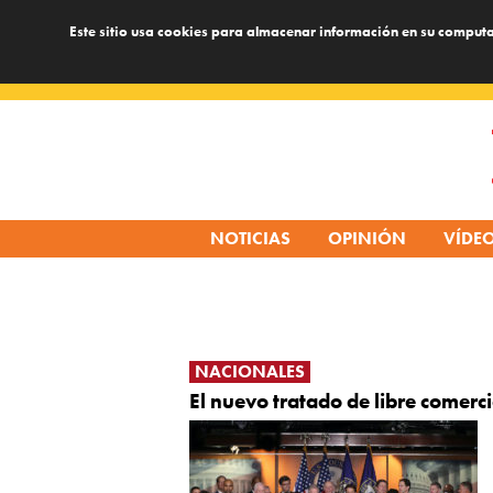
Este sitio usa cookies para almacenar información en su computa
Skip
to
content
NOTICIAS
OPINIÓN
VÍDE
NACIONALES
El nuevo tratado de libre comerc