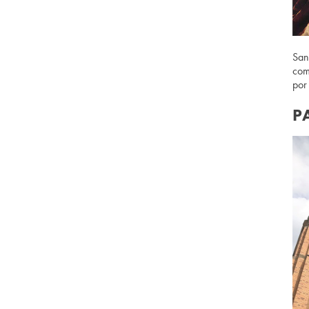
San
com
por
P