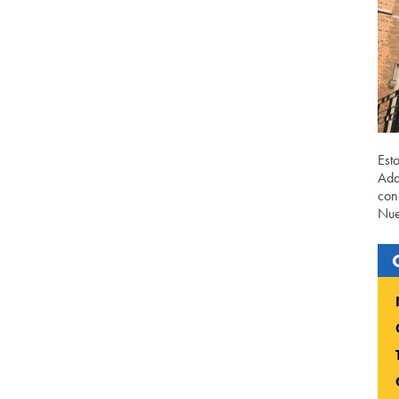
Est
Ada
con
Nue