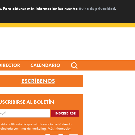
s. Para obtener más información lea nuestro
Aviso de privacidad
.
Search
DIRECTOR
CALENDARIO
for:
ESCRÍBENOS
USCRIBIRSE AL BOLETÍN
 sido notificado de que mi información está siendo
colectada con fines de marketing.
Más información