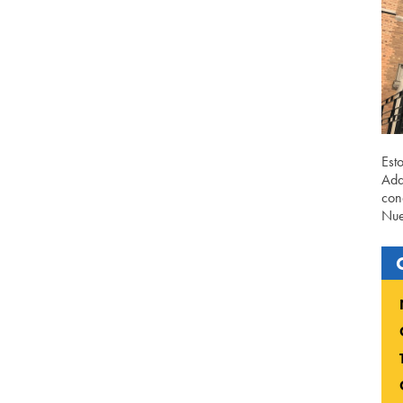
Est
Ada
con
Nue