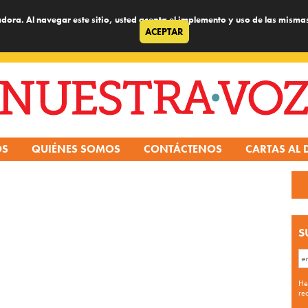
dora. Al navegar este sitio, usted acepta el implemento y uso de las misma
ACEPTAR
OS
QUIÉNES SOMOS
CONTÁCTENOS
CARTAS AL 
S
He
re