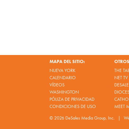
MAPA DEL SITIO:
OTROS 
NUEVA YORK
THE TA
CALENDARIO
NET TV
VÍDEOS
DESALE
WASHINGTON
DIOCE
PÓLIZA DE PRIVACIDAD
CATHOL
CONDICIONES DE USO
MEET 
© 2026
DeSales Media Group, Inc.
|
We