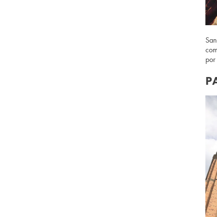
San
com
por
P