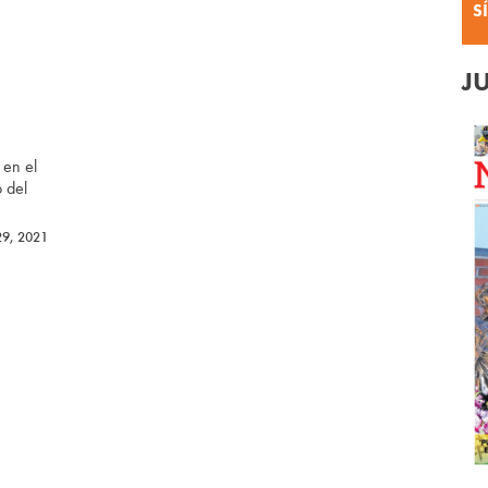
S
J
 en el
 del
29, 2021