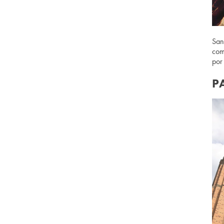
San
com
por
P