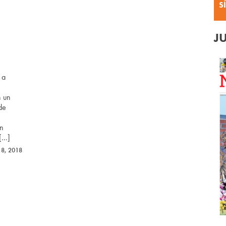
S
J
 a
n un
de
un
[…]
 8, 2018