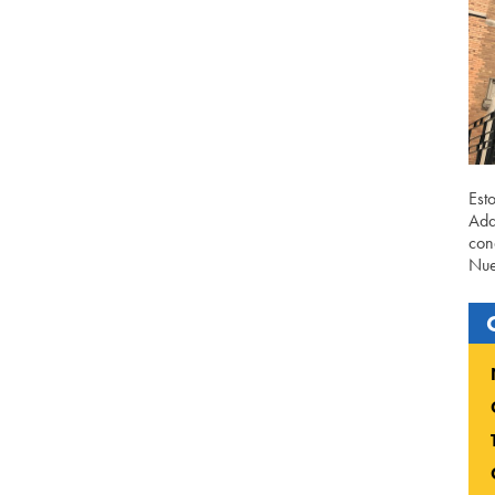
Est
Ada
con
Nue