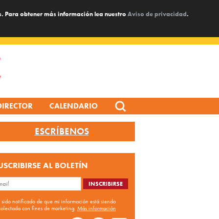
s. Para obtener más información lea nuestro
Aviso de privacidad
.
Search
DIRECTOR
CALENDARIO
for:
ESCRÍBENOS
USCRIBIRSE AL BOLETÍN
 sido notificado de que mi información está siendo
colectada con fines de marketing.
Más información