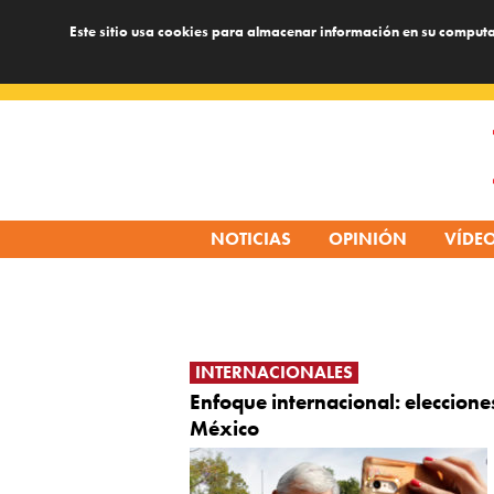
Este sitio usa cookies para almacenar información en su computa
Skip
to
content
NOTICIAS
OPINIÓN
VÍDE
INTERNACIONALES
Enfoque internacional: eleccione
México