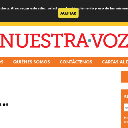
dora. Al navegar este sitio, usted acepta el implemento y uso de las misma
ACEPTAR
OS
QUIÉNES SOMOS
CONTÁCTENOS
CARTAS AL 
S
s en
He
re