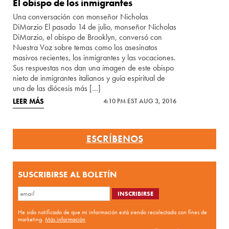
El obispo de los inmigrantes
Una conversación con monseñor Nicholas
DiMarzio El pasado 14 de julio, monseñor Nicholas
DiMarzio, el obispo de Brooklyn, conversó con
Nuestra Voz sobre temas como los asesinatos
masivos recientes, los inmigrantes y las vocaciones.
Sus respuestas nos dan una imagen de este obispo
nieto de inmigrantes italianos y guía espiritual de
una de las diócesis más […]
LEER MÁS
4:10 PM EST AUG 3, 2016
ESCRÍBENOS
SUSCRIBIRSE AL BOLETÍN
He sido notificado de que mi información está siendo recolectada con fines de
marketing.
Más información