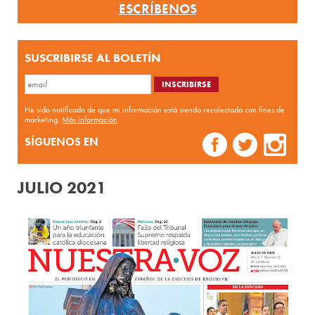
ESCRÍBENOS
SUSCRIBIRSE AL BOLETÍN
He sido notificado de que mi información está siendo recolectada con fines de
marketing.
Más información
SÍGUENOS EN
JULIO 2021