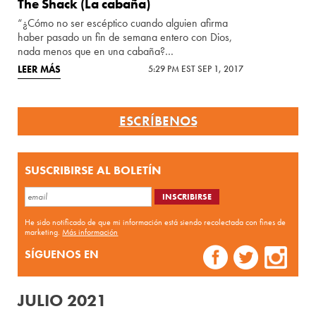
The Shack (La cabaña)
“¿Cómo no ser escéptico cuando alguien afirma
haber pasado un fin de semana entero con Dios,
nada menos que en una cabaña?…
LEER MÁS
5:29 PM EST SEP 1, 2017
ESCRÍBENOS
SUSCRIBIRSE AL BOLETÍN
He sido notificado de que mi información está siendo recolectada con fines de
marketing.
Más información
SÍGUENOS EN
JULIO 2021