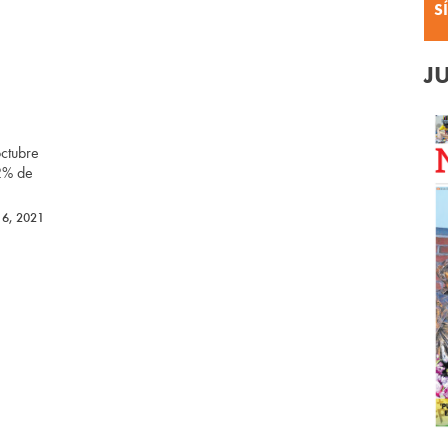
S
J
ctubre
12% de
16, 2021