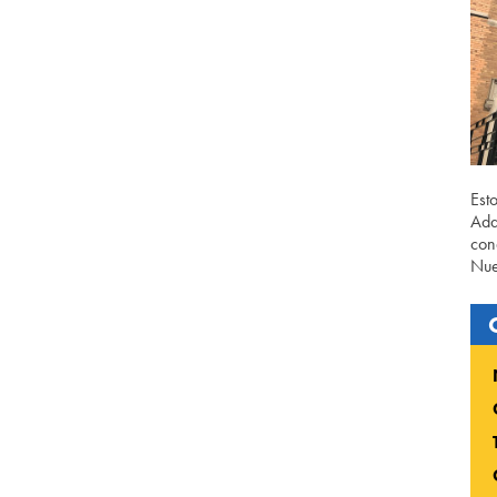
Est
Ada
con
Nue