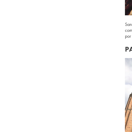
San
com
por
P