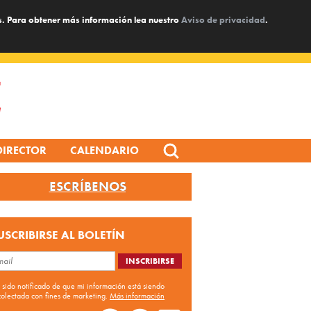
s. Para obtener más información lea nuestro
Aviso de privacidad
.
Search
DIRECTOR
CALENDARIO
for:
ESCRÍBENOS
USCRIBIRSE AL BOLETÍN
 sido notificado de que mi información está siendo
colectada con fines de marketing.
Más información