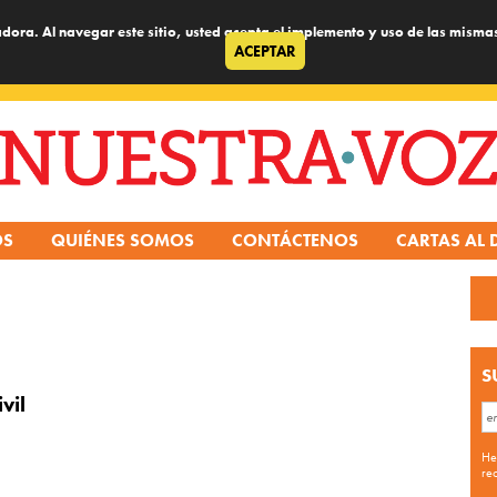
dora. Al navegar este sitio, usted acepta el implemento y uso de las misma
ACEPTAR
OS
QUIÉNES SOMOS
CONTÁCTENOS
CARTAS AL 
S
vil
He
re