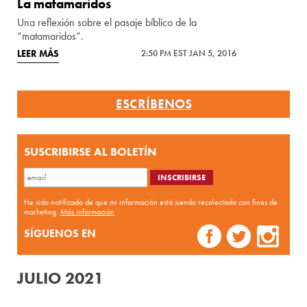
La matamaridos
Una reflexión sobre el pasaje bíblico de la
“matamaridos”.
LEER MÁS
2:50 PM EST JAN 5, 2016
ESCRÍBENOS
SUSCRIBIRSE AL BOLETÍN
He sido notificado de que mi información está siendo recolectada con fines de
marketing.
Más información
SÍGUENOS EN
JULIO 2021