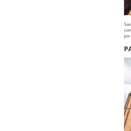
San
com
por
P