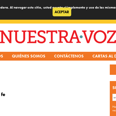
dora. Al navegar este sitio, usted acepta el implemento y uso de las misma
ACEPTAR
OS
QUIÉNES SOMOS
CONTÁCTENOS
CARTAS AL 
S
 fe
He
re