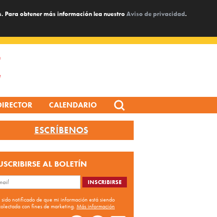
s. Para obtener más información lea nuestro
Aviso de privacidad
.
Search
DIRECTOR
CALENDARIO
for:
ESCRÍBENOS
USCRIBIRSE AL BOLETÍN
 sido notificado de que mi información está siendo
colectada con fines de marketing.
Más información