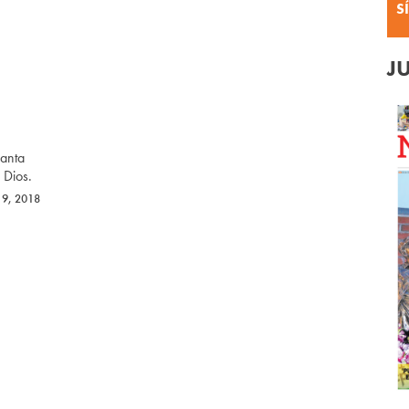
S
J
Santa
 Dios.
 9, 2018