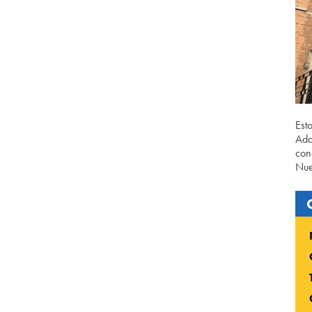
Est
Ada
con
Nue