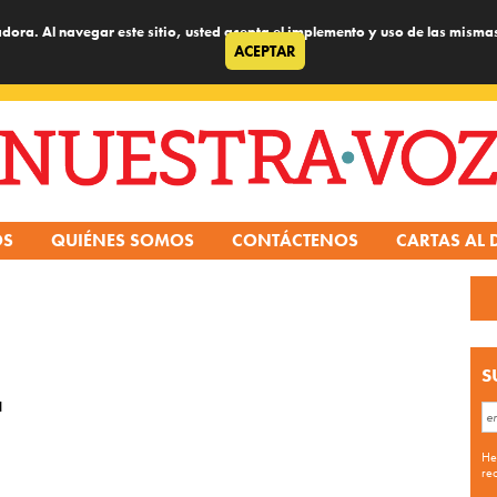
dora. Al navegar este sitio, usted acepta el implemento y uso de las misma
ACEPTAR
OS
QUIÉNES SOMOS
CONTÁCTENOS
CARTAS AL 
S
a
He
re