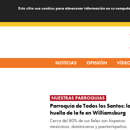
Este sitio usa cookies para almacenar información en su computa
Skip
to
content
NOTICIAS
OPINIÓN
VÍDE
NUESTRAS PARROQUIAS
Parroquia de Todos los Santos: l
huella de la fe en Williamsburg
Cerca del 80% de sus fieles son hispanos:
mexicanos, dominicanos y puertorriqueños.