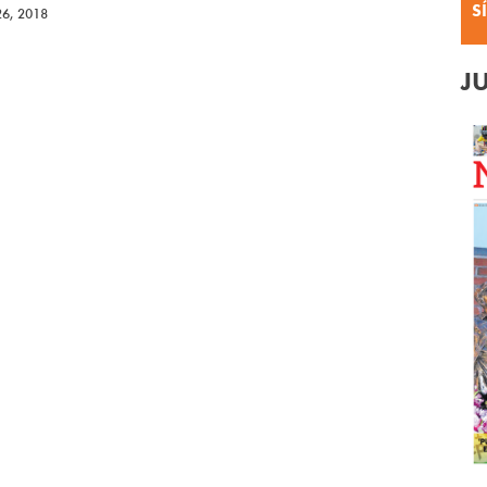
S
26, 2018
J