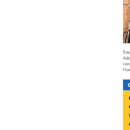
Est
Ada
con
Nue