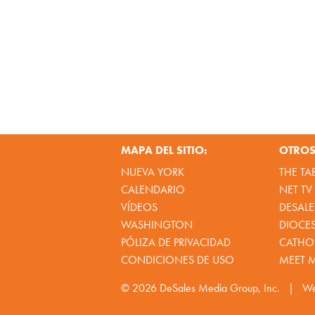
MAPA DEL SITIO:
OTROS 
NUEVA YORK
THE TA
CALENDARIO
NET TV
VÍDEOS
DESALE
WASHINGTON
DIOCE
PÓLIZA DE PRIVACIDAD
CATHOL
CONDICIONES DE USO
MEET 
© 2026
DeSales Media Group, Inc.
|
We