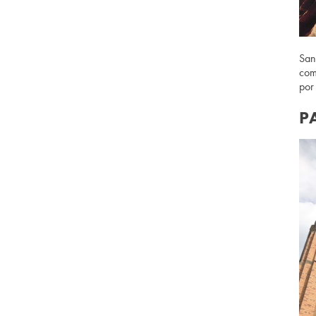
San
com
por
P