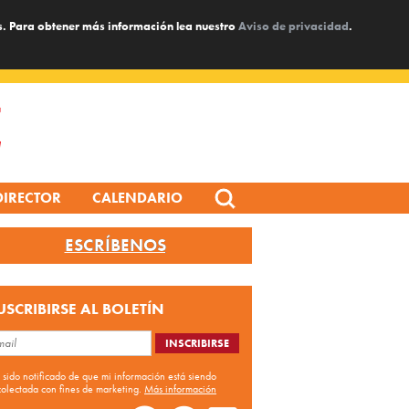
s. Para obtener más información lea nuestro
Aviso de privacidad
.
Search
DIRECTOR
CALENDARIO
for:
ESCRÍBENOS
USCRIBIRSE AL BOLETÍN
 sido notificado de que mi información está siendo
colectada con fines de marketing.
Más información