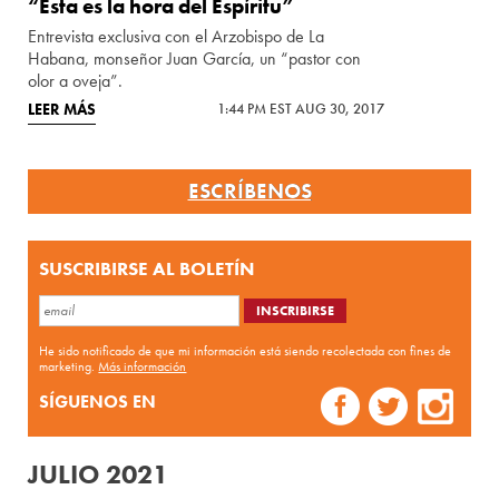
“Esta es la hora del Espíritu”
Entrevista exclusiva con el Arzobispo de La
Habana, monseñor Juan García, un “pastor con
olor a oveja”.
LEER MÁS
1:44 PM EST AUG 30, 2017
ESCRÍBENOS
SUSCRIBIRSE AL BOLETÍN
He sido notificado de que mi información está siendo recolectada con fines de
marketing.
Más información
SÍGUENOS EN
JULIO 2021