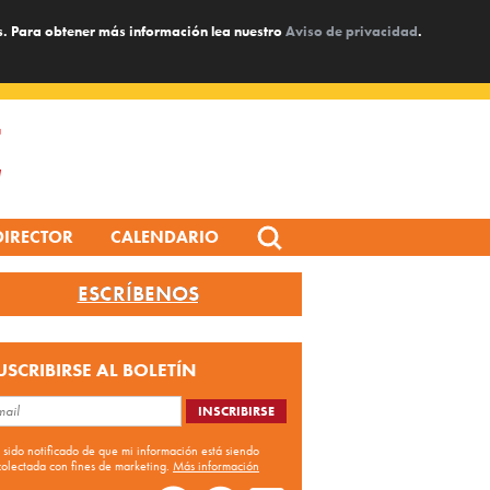
s. Para obtener más información lea nuestro
Aviso de privacidad
.
Search
DIRECTOR
CALENDARIO
for:
ESCRÍBENOS
USCRIBIRSE AL BOLETÍN
 sido notificado de que mi información está siendo
colectada con fines de marketing.
Más información