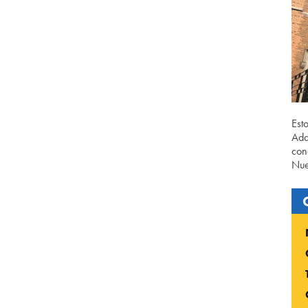
Est
Ada
con
Nue