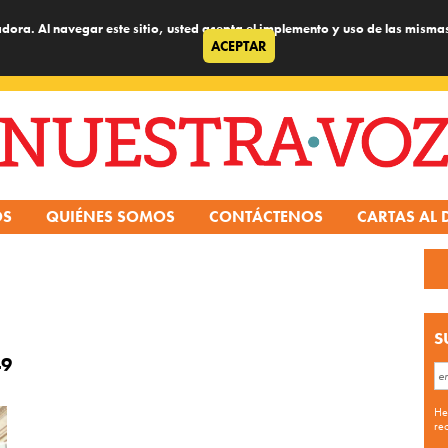
dora. Al navegar este sitio, usted acepta el implemento y uso de las misma
ACEPTAR
OS
QUIÉNES SOMOS
CONTÁCTENOS
CARTAS AL 
S
49
He
re