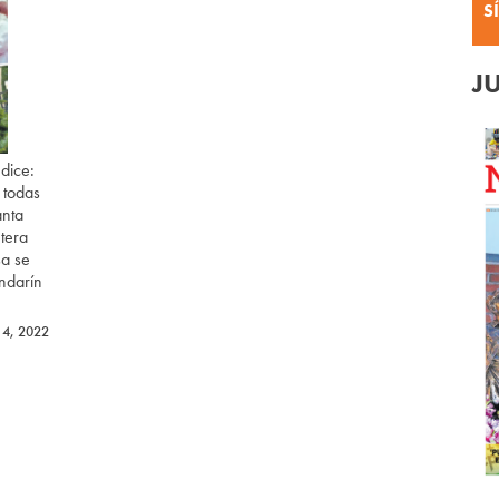
S
J
dice:
 todas
anta
ntera
sa se
ndarín
14, 2022