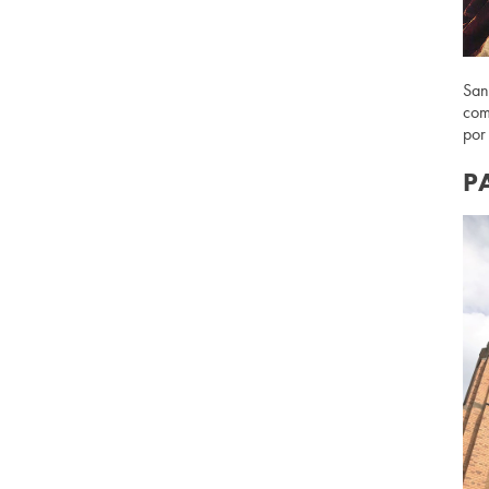
San
com
por
P