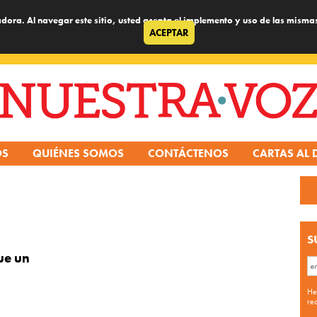
dora. Al navegar este sitio, usted acepta el implemento y uso de las misma
ACEPTAR
OS
QUIÉNES SOMOS
CONTÁCTENOS
CARTAS AL 
S
ue un
He
re