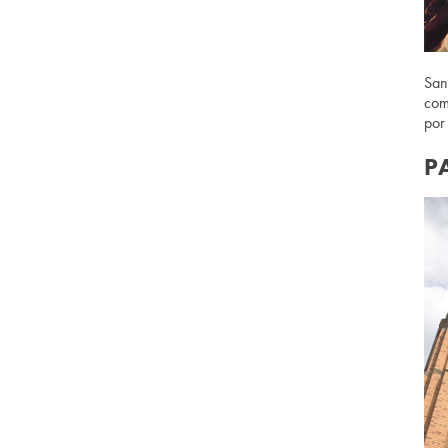
San
com
por
P