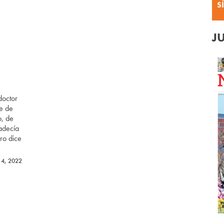
S
J
e
doctor
te de
o, de
padecía
ro dice
14, 2022