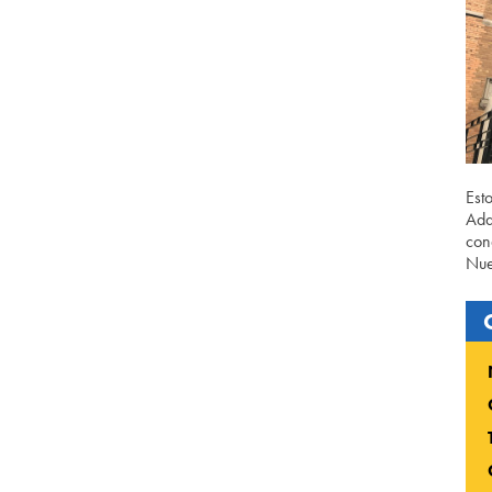
Est
Ada
con
Nue