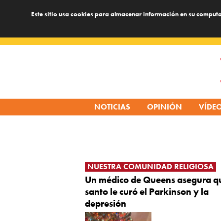
Este sitio usa cookies para almacenar información en su computa
Skip
to
content
NOTICIAS
OPINIÓN
VÍDE
NUESTRA COMUNIDAD RELIGIOSA
Un médico de Queens asegura q
santo le curó el Parkinson y la
depresión