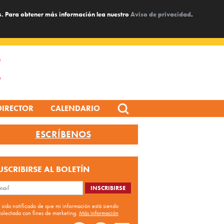
s. Para obtener más información lea nuestro
Aviso de privacidad
.
Search
DIRECTOR
CALENDARIO
for:
ESCRÍBENOS
USCRIBIRSE AL BOLETÍN
 sido notificado de que mi información está siendo
colectada con fines de marketing.
Más información