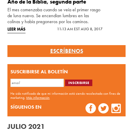
Año de la Biblia, segunda parte
El mes comenzaba cuando se veía el primer rasgo
de luna nueva. Se encendían lumbres en las
colinas y había pregoneros por los caminos.
LEER MÁS
11:13 AM EST AUG 8, 2017
ESCRÍBENOS
SUSCRIBIRSE AL BOLETÍN
He sido notificado de que mi información está siendo recolectada con fines de
marketing.
Más información
SÍGUENOS EN
JULIO 2021