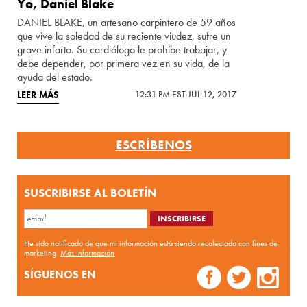
Yo, Daniel Blake
DANIEL BLAKE, un artesano carpintero de 59 años
que vive la soledad de su reciente viudez, sufre un
grave infarto. Su cardiólogo le prohíbe trabajar, y
debe depender, por primera vez en su vida, de la
ayuda del estado.
LEER MÁS
12:31 PM EST JUL 12, 2017
ESCRÍBENOS
SUSCRIBIRSE AL BOLETÍN
He sido notificado de que mi información está siendo recolectada con fines de
marketing.
Más información
SÍGUENOS EN