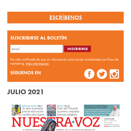
ESCRÍBENOS
SUSCRIBIRSE AL BOLETÍN
He sido notificado de que mi información está siendo recolectada con fines de
marketing.
Más información
SÍGUENOS EN
JULIO 2021