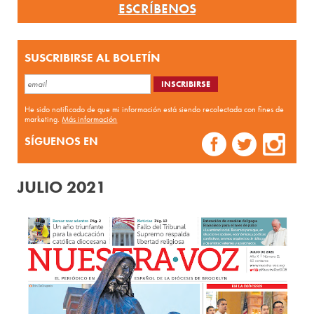
ESCRÍBENOS
SUSCRIBIRSE AL BOLETÍN
He sido notificado de que mi información está siendo recolectada con fines de
marketing.
Más información
SÍGUENOS EN
JULIO 2021