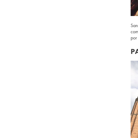
San
com
por
P