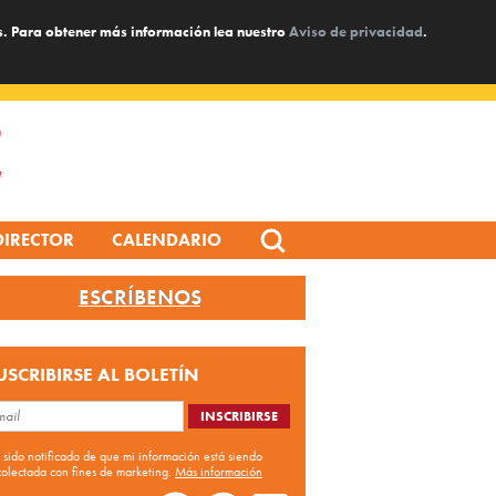
s. Para obtener más información lea nuestro
Aviso de privacidad
.
Search
DIRECTOR
CALENDARIO
for:
ESCRÍBENOS
USCRIBIRSE AL BOLETÍN
 sido notificado de que mi información está siendo
colectada con fines de marketing.
Más información