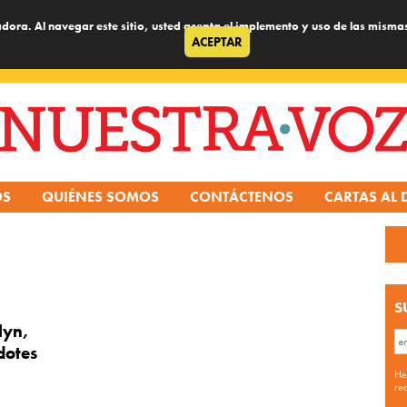
dora. Al navegar este sitio, usted acepta el implemento y uso de las misma
ACEPTAR
OS
QUIÉNES SOMOS
CONTÁCTENOS
CARTAS AL 
S
lyn,
dotes
He
re