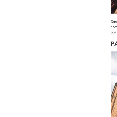
San
com
por
P