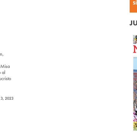
S
J
n,
 Misa
 al
cristo
13, 2023