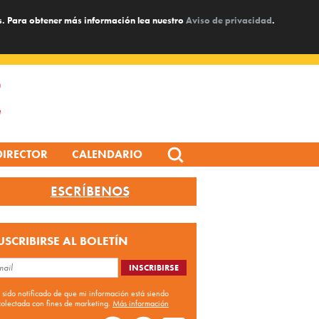
s. Para obtener más información lea nuestro
Aviso de privacidad
.
Search
DIRECTOR
CALENDARIO
for:
ESCRÍBENOS
USCRIBIRSE AL BOLETÍN
 sido notificado de que mi información está siendo
colectada con fines de marketing.
Más información