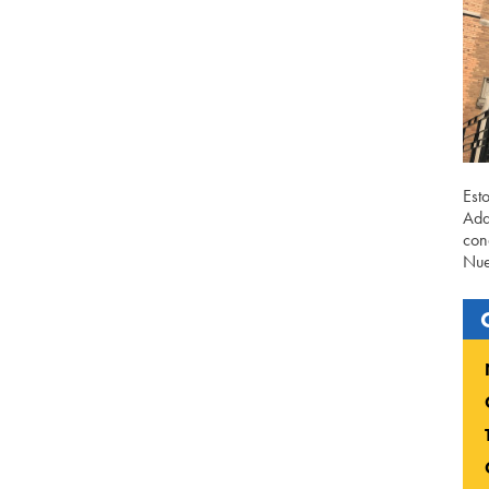
Est
Ada
con
Nue