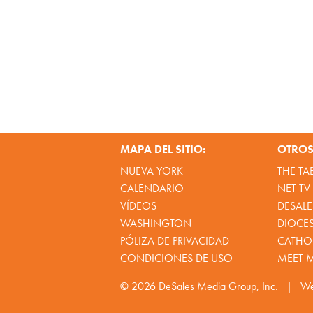
MAPA DEL SITIO:
OTROS 
NUEVA YORK
THE TA
CALENDARIO
NET TV
VÍDEOS
DESALE
WASHINGTON
DIOCE
PÓLIZA DE PRIVACIDAD
CATHOL
CONDICIONES DE USO
MEET 
© 2026
DeSales Media Group, Inc.
|
We