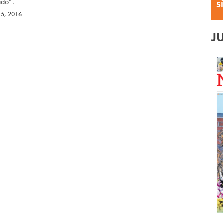
ado”.
S
 5, 2016
J