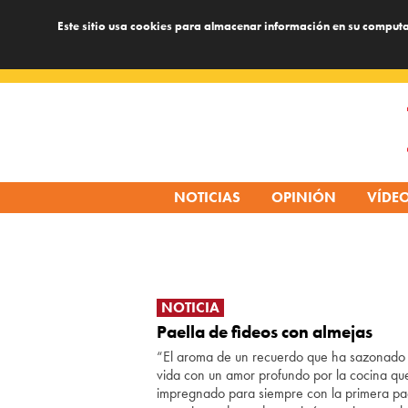
Este sitio usa cookies para almacenar información en su computa
Skip
to
content
NOTICIAS
OPINIÓN
VÍDE
NOTICIA
Paella de fideos con almejas
“El aroma de un recuerdo que ha sazonado
vida con un amor profundo por la cocina q
impregnado para siempre con la primera pa