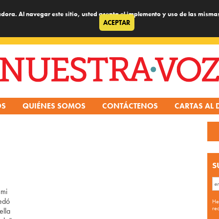
dora. Al navegar este sitio, usted acepta el implemento y uso de las misma
ACEPTAR
OS
QUIÉNES SOMOS
CONTÁCTENOS
CARTAS AL 
S
 mi
uedó
He
re
ella