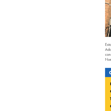
Est
Ada
con
Nue