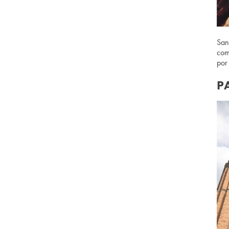
San
com
por
P