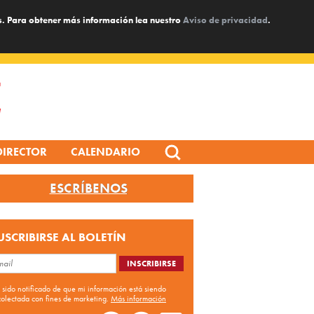
s. Para obtener más información lea nuestro
Aviso de privacidad
.
Search
DIRECTOR
CALENDARIO
for:
ESCRÍBENOS
USCRIBIRSE AL BOLETÍN
 sido notificado de que mi información está siendo
colectada con fines de marketing.
Más información