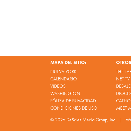
MAPA DEL SITIO:
OTROS 
NUEVA YORK
THE TA
CALENDARIO
NET TV
VÍDEOS
DESALE
WASHINGTON
DIOCE
PÓLIZA DE PRIVACIDAD
CATHOL
CONDICIONES DE USO
MEET 
© 2026
DeSales Media Group, Inc.
|
We