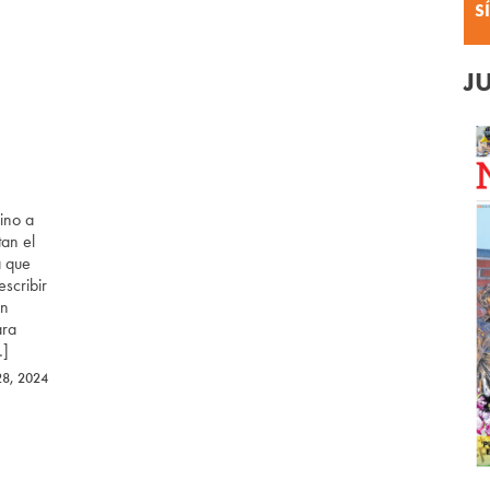
S
J
ino a
an el
a que
scribir
ón
ara
…]
8, 2024