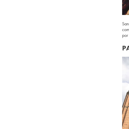
San
com
por
P