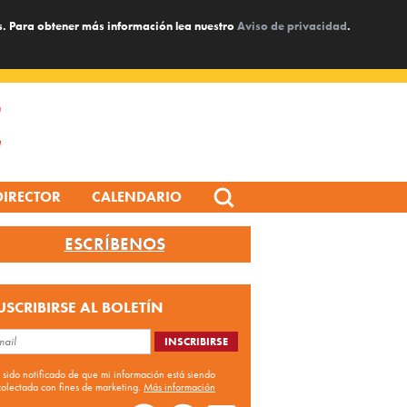
s. Para obtener más información lea nuestro
Aviso de privacidad
.
Search
DIRECTOR
CALENDARIO
for:
ESCRÍBENOS
USCRIBIRSE AL BOLETÍN
 sido notificado de que mi información está siendo
colectada con fines de marketing.
Más información