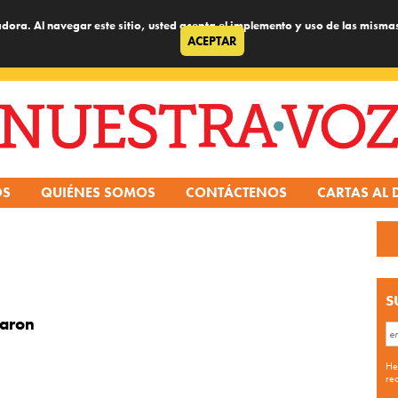
dora. Al navegar este sitio, usted acepta el implemento y uso de las misma
ACEPTAR
OS
QUIÉNES SOMOS
CONTÁCTENOS
CARTAS AL 
S
maron
He
re