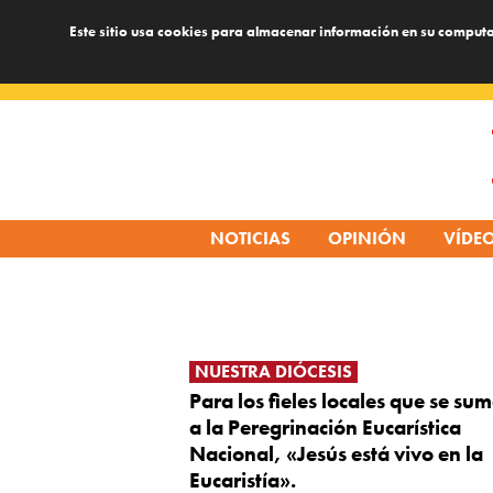
Este sitio usa cookies para almacenar información en su computa
Skip
to
content
NOTICIAS
OPINIÓN
VÍDE
NUESTRA DIÓCESIS
Para los fieles locales que se su
a la Peregrinación Eucarística
Nacional, «Jesús está vivo en la
Eucaristía».