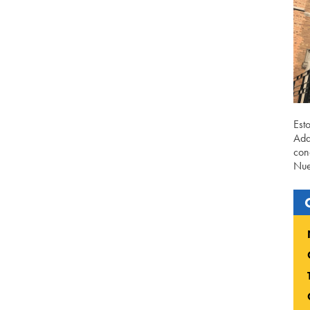
Est
Ada
con
Nue