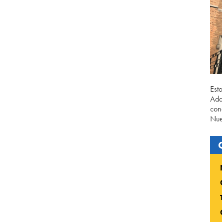
Est
Ada
con
Nue