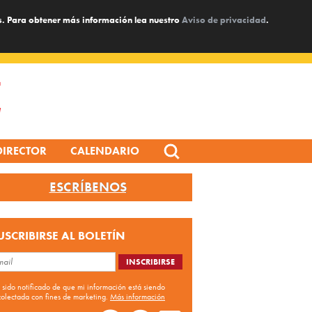
s. Para obtener más información lea nuestro
Aviso de privacidad
.
Search
DIRECTOR
CALENDARIO
for:
ESCRÍBENOS
USCRIBIRSE AL BOLETÍN
 sido notificado de que mi información está siendo
colectada con fines de marketing.
Más información