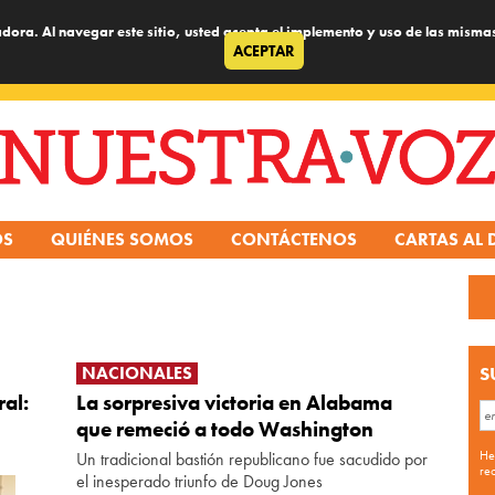
dora. Al navegar este sitio, usted acepta el implemento y uso de las misma
ACEPTAR
OS
QUIÉNES SOMOS
CONTÁCTENOS
CARTAS AL 
NACIONALES
S
ral:
La sorpresiva victoria en Alabama
que remeció a todo Washington
He
Un tradicional bastión republicano fue sacudido por
re
el inesperado triunfo de Doug Jones