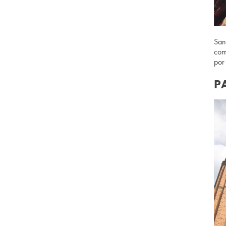
San
com
por
P