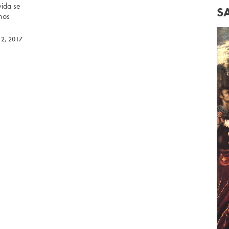
vida se
S
nos
 2, 2017