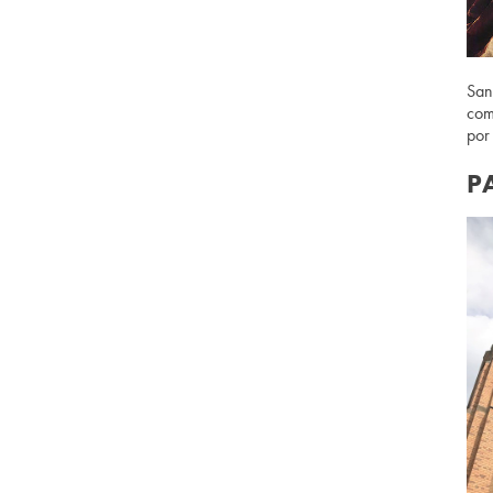
San
com
por
P