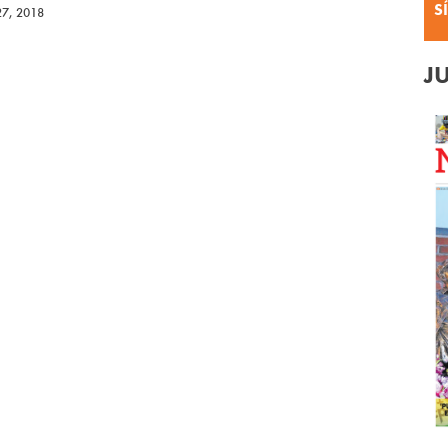
S
27, 2018
J