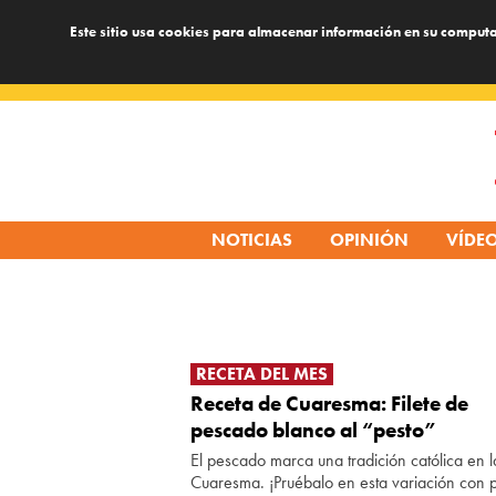
Este sitio usa cookies para almacenar información en su computa
Skip
to
content
NOTICIAS
OPINIÓN
VÍDE
RECETA DEL MES
Receta de Cuaresma: Filete de
pescado blanco al “pesto”
El pescado marca una tradición católica en l
Cuaresma. ¡Pruébalo en esta variación con p