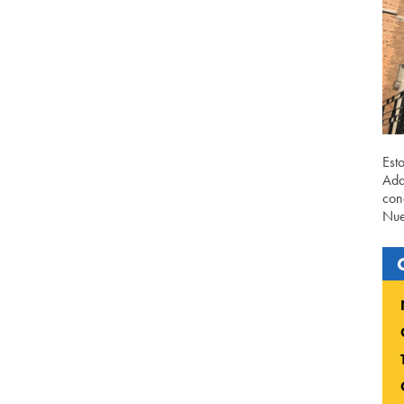
Est
Ada
con
Nue