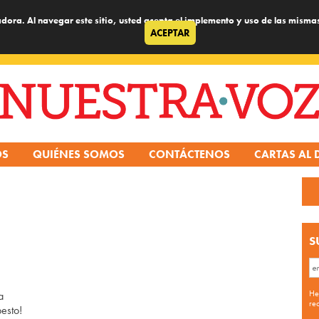
dora. Al navegar este sitio, usted acepta el implemento y uso de las misma
ACEPTAR
OS
QUIÉNES SOMOS
CONTÁCTENOS
CARTAS AL 
S
He
a
re
esto!