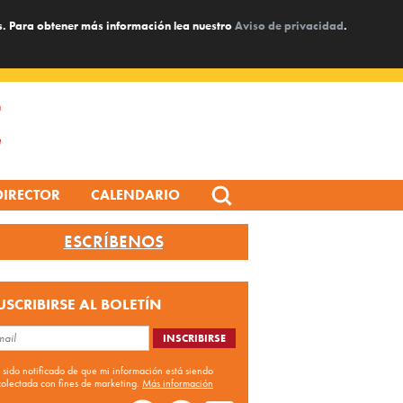
s. Para obtener más información lea nuestro
Aviso de privacidad
.
Search
DIRECTOR
CALENDARIO
for:
ESCRÍBENOS
USCRIBIRSE AL BOLETÍN
 sido notificado de que mi información está siendo
colectada con fines de marketing.
Más información