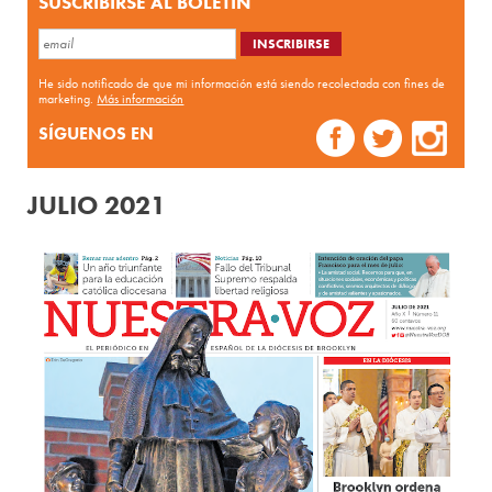
SUSCRIBIRSE AL BOLETÍN
He sido notificado de que mi información está siendo recolectada con fines de
marketing.
Más información
SÍGUENOS EN
JULIO 2021