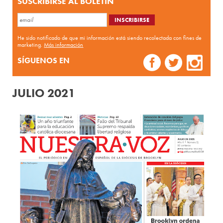
SUSCRIBIRSE AL BOLETÍN
He sido notificado de que mi información está siendo recolectada con fines de
marketing.
Más información
SÍGUENOS EN
JULIO 2021