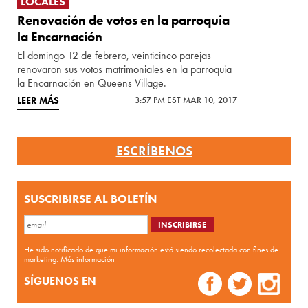
LOCALES
Renovación de votos en la parroquia
la Encarnación
El domingo 12 de febrero, veinticinco parejas
renovaron sus votos matrimoniales en la parroquia
la Encarnación en Queens Village.
LEER MÁS
3:57 PM EST MAR 10, 2017
ESCRÍBENOS
SUSCRIBIRSE AL BOLETÍN
He sido notificado de que mi información está siendo recolectada con fines de
marketing.
Más información
SÍGUENOS EN