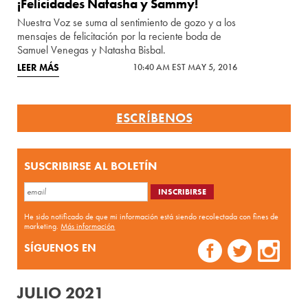
¡Felicidades Natasha y Sammy!
Nuestra Voz se suma al sentimiento de gozo y a los
mensajes de felicitación por la reciente boda de
Samuel Venegas y Natasha Bisbal.
LEER MÁS
10:40 AM EST MAY 5, 2016
ESCRÍBENOS
SUSCRIBIRSE AL BOLETÍN
He sido notificado de que mi información está siendo recolectada con fines de
marketing.
Más información
SÍGUENOS EN
JULIO 2021