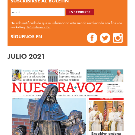
SUSCRIBIRSE AL BOLETÍN
He sido notificado de que mi información está siendo recolectada con fines de
marketing.
Más información
SÍGUENOS EN
JULIO 2021