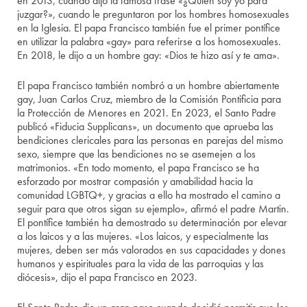
en 2013, cuando dijo la famosa frase «¿Quién soy yo para
juzgar?», cuando le preguntaron por los hombres homosexuales
en la Iglesia. El papa Francisco también fue el primer pontífice
en utilizar la palabra «gay» para referirse a los homosexuales.
En 2018, le dijo a un hombre gay: «Dios te hizo así y te ama».
El papa Francisco también nombró a un hombre abiertamente
gay, Juan Carlos Cruz, miembro de la Comisión Pontificia para
la Protección de Menores en 2021. En 2023, el Santo Padre
publicó «Fiducia Supplicans», un documento que aprueba las
bendiciones clericales para las personas en parejas del mismo
sexo, siempre que las bendiciones no se asemejen a los
matrimonios. «En todo momento, el papa Francisco se ha
esforzado por mostrar compasión y amabilidad hacia la
comunidad LGBTQ+, y gracias a ello ha mostrado el camino a
seguir para que otros sigan su ejemplo», afirmó el padre Martin.
El pontífice también ha demostrado su determinación por elevar
a los laicos y a las mujeres. «Los laicos, y especialmente las
mujeres, deben ser más valorados en sus capacidades y dones
humanos y espirituales para la vida de las parroquias y las
diócesis», dijo el papa Francisco en 2023.