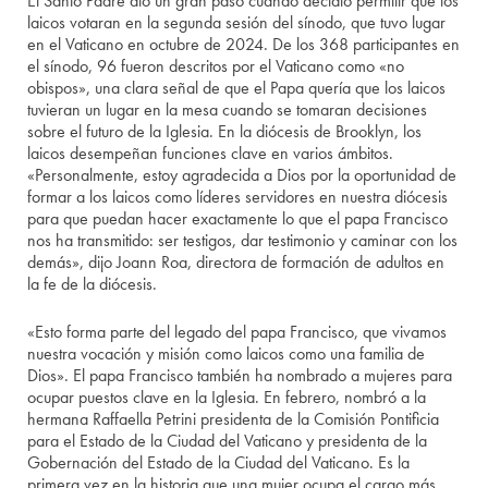
El Santo Padre dio un gran paso cuando decidió permitir que los
laicos votaran en la segunda sesión del sínodo, que tuvo lugar
en el Vaticano en octubre de 2024. De los 368 participantes en
el sínodo, 96 fueron descritos por el Vaticano como «no
obispos», una clara señal de que el Papa quería que los laicos
tuvieran un lugar en la mesa cuando se tomaran decisiones
sobre el futuro de la Iglesia. En la diócesis de Brooklyn, los
laicos desempeñan funciones clave en varios ámbitos.
«Personalmente, estoy agradecida a Dios por la oportunidad de
formar a los laicos como líderes servidores en nuestra diócesis
para que puedan hacer exactamente lo que el papa Francisco
nos ha transmitido: ser testigos, dar testimonio y caminar con los
demás», dijo Joann Roa, directora de formación de adultos en
la fe de la diócesis.
«Esto forma parte del legado del papa Francisco, que vivamos
nuestra vocación y misión como laicos como una familia de
Dios». El papa Francisco también ha nombrado a mujeres para
ocupar puestos clave en la Iglesia. En febrero, nombró a la
hermana Raffaella Petrini presidenta de la Comisión Pontificia
para el Estado de la Ciudad del Vaticano y presidenta de la
Gobernación del Estado de la Ciudad del Vaticano. Es la
primera vez en la historia que una mujer ocupa el cargo más