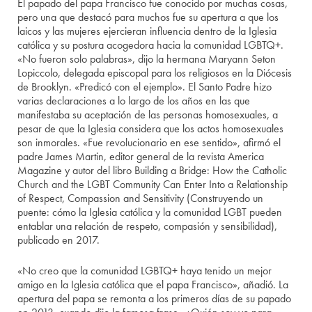
El papado del papa Francisco fue conocido por muchas cosas,
pero una que destacó para muchos fue su apertura a que los
laicos y las mujeres ejercieran influencia dentro de la Iglesia
católica y su postura acogedora hacia la comunidad LGBTQ+.
«No fueron solo palabras», dijo la hermana Maryann Seton
Lopiccolo, delegada episcopal para los religiosos en la Diócesis
de Brooklyn. «Predicó con el ejemplo». El Santo Padre hizo
varias declaraciones a lo largo de los años en las que
manifestaba su aceptación de las personas homosexuales, a
pesar de que la Iglesia considera que los actos homosexuales
son inmorales. «Fue revolucionario en ese sentido», afirmó el
padre James Martin, editor general de la revista America
Magazine y autor del libro Building a Bridge: How the Catholic
Church and the LGBT Community Can Enter Into a Relationship
of Respect, Compassion and Sensitivity (Construyendo un
puente: cómo la Iglesia católica y la comunidad LGBT pueden
entablar una relación de respeto, compasión y sensibilidad),
publicado en 2017.
«No creo que la comunidad LGBTQ+ haya tenido un mejor
amigo en la Iglesia católica que el papa Francisco», añadió. La
apertura del papa se remonta a los primeros días de su papado