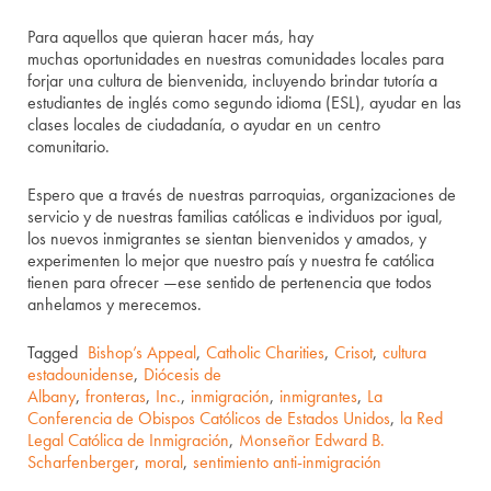
Para aquellos que quieran hacer más, hay
muchas oportunidades en nuestras comunidades locales para
forjar una cultura de bienvenida, incluyendo brindar tutoría a
estudiantes de inglés como segundo idioma (ESL), ayudar en las
clases locales de ciudadanía, o ayudar en un centro
comunitario.
Espero que a través de nuestras parroquias, organizaciones de
servicio y de nuestras familias católicas e individuos por igual,
los nuevos inmigrantes se sientan bienvenidos y amados, y
experimenten lo mejor que nuestro país y nuestra fe católica
tienen para ofrecer —ese sentido de pertenencia que todos
anhelamos y merecemos.
Tagged
Bishop’s Appeal
,
Catholic Charities
,
Crisot
,
cultura
estadounidense
,
Diócesis de
Albany
,
fronteras
,
Inc.
,
inmigración
,
inmigrantes
,
La
Conferencia de Obispos Católicos de Estados Unidos
,
la Red
Legal Católica de Inmigración
,
Monseñor Edward B.
Scharfenberger
,
moral
,
sentimiento anti-inmigración