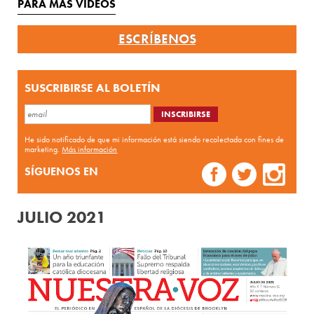
PARA MÁS VÍDEOS
ESCRÍBENOS
SUSCRIBIRSE AL BOLETÍN
He sido notificado de que mi información está siendo recolectada con fines de
marketing.
Más información
SÍGUENOS EN
JULIO 2021