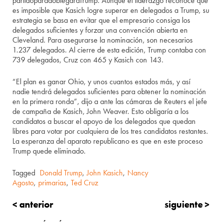
partidoparadoblegaraTrump. Aunque el liderazgo reconoce que
es imposible que Kasich logre superar en delegados a Trump, su
estrategia se basa en evitar que el empresario consiga los
delegados suficientes y forzar una convención abierta en
Cleveland. Para asegurarse la nominación, son necesarios
1.237 delegados. Al cierre de esta edición, Trump contaba con
739 delegados, Cruz con 465 y Kasich con 143.
“El plan es ganar Ohio, y unos cuantos estados más, y así
nadie tendrá delegados suficientes para obtener la nominación
en la primera ronda”, dijo a ante las cámaras de Reuters el jefe
de campaña de Kasich, John Weaver. Esto obligaría a los
candidatos a buscar el apoyo de los delegados que quedan
libres para votar por cualquiera de los tres candidatos restantes.
La esperanza del aparato republicano es que en este proceso
Trump quede eliminado.
Tagged
Donald Trump
,
John Kasich
,
Nancy
Agosto
,
primarias
,
Ted Cruz
< anterior
siguiente >