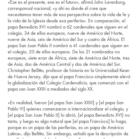
«Ese es el presente, ese es el futuro», afirmó John Lavenburg,
corresponsal nacional, «y ahí es donde él cree que
necesitamos tener más de esa perspectiva sobre la vida de fe y
la vida de la Iglesia desde esa periferia». En comparación, el
papa Benedicto XVI nombró a 62 cardenales que siguen en el
colegio, 34 de ellos europeos, nueve de América del Norte,
nueve de Asia, seis de América del Sur y cuatro de África. El
papa San Juan Pablo II nombró a 41 cardenales que siguen en
el colegio, 20 de ellos europeos. De los 21 nombrados no
europeos, siete eran de África, siete de América del Norte, tres
de Asia, dos de América Central y dos de América del Sur.
Christopher Bellitto, profesor de historia en la Universidad Kean
de Nueva Jersey, dijo que el papa Francisco simplemente elevó
la globalización del Colegio Cardenalicio, que comenzó con el
papa san Juan XXIII a mediados del siglo XX.
«En realidad, fueron [el papa San Juan XXIII] y [el papa San
Pablo VI] quienes comenzaron a internacionalizar el colegio, y
[el papa San Juan Pablo II] lo abrió, [el papa Benedicto XVI] no
tanto, y luego es algo natural que [el papa Francisco] lo haga,
porque es un papa de las periferias, es un papa de América
Latina», dijo Bellitto. Sin embargo, señaló que la descripción de