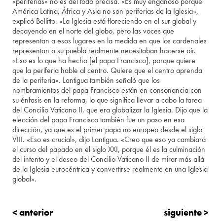
«periferias» no es del todo precisa. «Es muy engañoso porque
América Latina, África y Asia no son periferias de la Iglesia»,
explicó Bellitto. «La Iglesia está floreciendo en el sur global y
decayendo en el norte del globo, pero las voces que
representan a esos lugares en la medida en que los cardenales
representan a su pueblo realmente necesitaban hacerse oír.
«Eso es lo que ha hecho [el papa Francisco], porque quiere
que la periferia hable al centro. Quiere que el centro aprenda
de la periferia». Lantigua también señaló que los
nombramientos del papa Francisco están en consonancia con
su énfasis en la reforma, lo que significa llevar a cabo la tarea
del Concilio Vaticano II, que era globalizar la Iglesia. Dijo que la
elección del papa Francisco también fue un paso en esa
dirección, ya que es el primer papa no europeo desde el siglo
VIII. «Eso es crucial», dijo Lantigua. «Creo que eso ya cambiará
el curso del papado en el siglo XXI, porque él es la culminación
del intento y el deseo del Concilio Vaticano II de mirar más allá
de la Iglesia eurocéntrica y convertirse realmente en una Iglesia
global».
< anterior
siguiente >