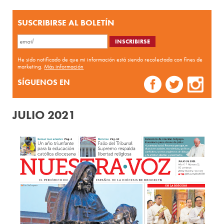
SUSCRIBIRSE AL BOLETÍN
He sido notificado de que mi información está siendo recolectada con fines de
marketing.
Más información
SÍGUENOS EN
JULIO 2021