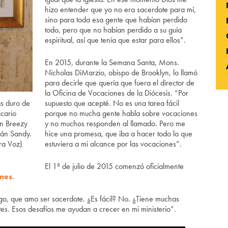
hizo entender que yo no era sacerdote para mí,
sino para toda esa gente que habían perdido
todo, pero que no habían perdido a su guía
espiritual, así que tenía que estar para ellos”.
En 2015, durante la Semana Santa, Mons.
Nicholas DiMarzio, obispo de Brooklyn, lo llamó
para decirle que quería que fuera el director de
la Oficina de Vocaciones de la Diócesis. “Por
ás duro de
supuesto que acepté. No es una tarea fácil
icario
porque no mucha gente habla sobre vocaciones
en Breezy
y no muchos responden al llamado. Pero me
cán Sandy.
hice una promesa, que iba a hacer todo lo que
ra Voz)
estuviera a mi alcance por las vocaciones”.
El 1º de julio de 2015 comenzó oficialmente
ones
.
ago, que amo ser sacerdote. ¿Es fácil? No. ¿Tiene muchas
tes. Esos desafíos me ayudan a crecer en mi ministerio”.