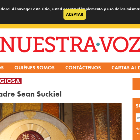
dora. Al navegar este sitio, usted acepta el implemento y uso de las misma
ACEPTAR
OS
QUIÉNES SOMOS
CONTÁCTENOS
CARTAS AL 
IGIOSA
adre Sean Suckiel
S
He
re