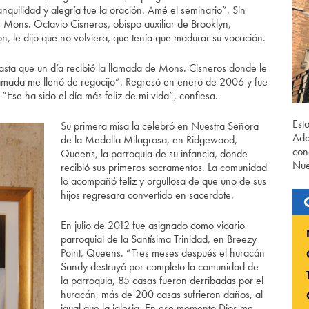
quilidad y alegría fue la oración. Amé el seminario”. Sin
Mons. Octavio Cisneros, obispo auxiliar de Brooklyn,
n, le dijo que no volviera, que tenía que madurar su vocación.
asta que un día recibió la llamada de Mons. Cisneros donde le
llamada me llenó de regocijo”. Regresó en enero de 2006 y fue
Ese ha sido el día más feliz de mi vida”, confiesa.
Est
Su primera misa la celebró en Nuestra Señora
Ada
de la Medalla Milagrosa, en Ridgewood,
con
Queens, la parroquia de su infancia, donde
Nue
recibió sus primeros sacramentos. La comunidad
lo acompañó feliz y orgullosa de que uno de sus
hijos regresara convertido en sacerdote.
En julio de 2012 fue asignado como vicario
parroquial de la Santísima Trinidad, en Breezy
Point, Queens. “Tres meses después el huracán
Sandy destruyó por completo la comunidad de
la parroquia, 85 casas fueron derribadas por el
huracán, más de 200 casas sufrieron daños, al
igual que la iglesia. En ese momento Dios me