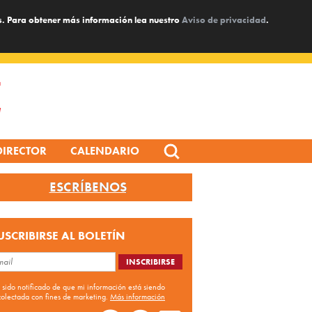
s. Para obtener más información lea nuestro
Aviso de privacidad
.
Search
DIRECTOR
CALENDARIO
for:
ESCRÍBENOS
USCRIBIRSE AL BOLETÍN
 sido notificado de que mi información está siendo
colectada con fines de marketing.
Más información