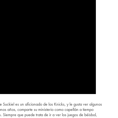
 Suckiel es un aficionado de los Knicks, y le gusta ver algunos
unos años, comparte su ministerio como capellán a tiempo
 Siempre que puede trata de ir a ver los juegos de béisbol,