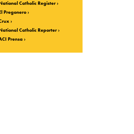
National Catholic Register
El Pregonero
Crux
National Catholic Reporter
ACI Prensa