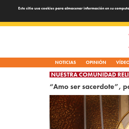
Este sitio usa cookies para almacenar información en su computa
Skip
to
content
NOTICIAS
OPINIÓN
VÍDE
NUESTRA COMUNIDAD REL
“Amo ser sacerdote”, p