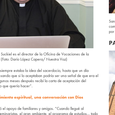
San
com
por
P
Suckiel es el director de la Oficina de Vocaciones de la
. (Foto: Darío López Capera/ Nuestra Voz)
empre estaba la idea del sacerdocio, hasta que un día
pensando que si lo aceptaban podría ser una señal de que era el
gunos meses después recibí la carta de aceptación del
o que quería hacer”.
miento espiritual, una conversación con Dios
ó el apoyo de familiares y amigos. “Cuando llegué al
s seminaristas, el gran ambiente, el programa de estudios… todo