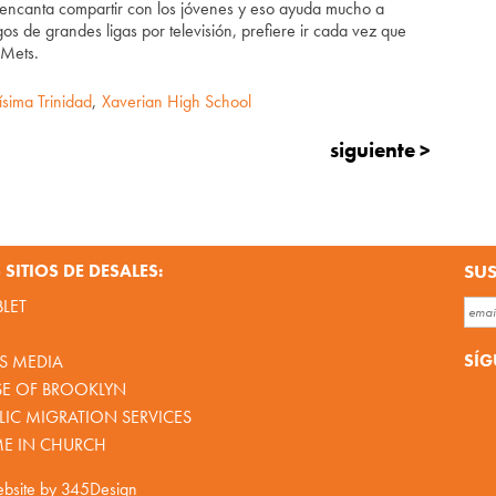
e encanta compartir con los jóvenes y eso ayuda mucho a
os de grandes ligas por televisión, prefiere ir cada vez que
 Mets.
ísima Trinidad
,
Xaverian High School
siguiente >
SITIOS DE DESALES:
SUS
BLET
SÍG
S MEDIA
SE OF BROOKLYN
IC MIGRATION SERVICES
ME IN CHURCH
bsite by
345Design