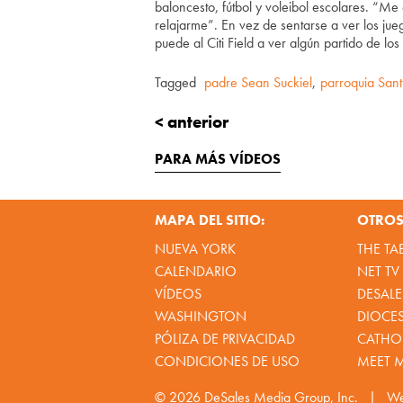
baloncesto, fútbol y voleibol escolares. “M
relajarme”. En vez de sentarse a ver los jueg
puede al Citi Field a ver algún partido de los
Tagged
padre Sean Suckiel
,
parroquia Sant
< anterior
PARA MÁS VÍDEOS
MAPA DEL SITIO:
OTROS 
NUEVA YORK
THE TA
CALENDARIO
NET TV
VÍDEOS
DESALE
WASHINGTON
DIOCE
PÓLIZA DE PRIVACIDAD
CATHOL
CONDICIONES DE USO
MEET 
© 2026
DeSales Media Group, Inc.
|
We