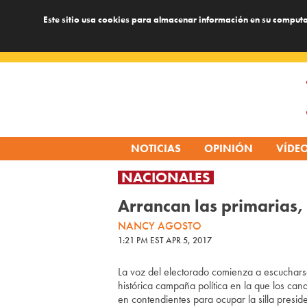
Este sitio usa cookies para almacenar información en su computa
Skip
to
content
NOTICIAS
OPINIÓN
VÍDE
NACIONALES
Arrancan las primarias,
NANCY AGOSTO
1:21 PM EST APR 5, 2017
La voz del electorado comienza a escuchars
histórica campaña política en la que los ca
en contendientes para ocupar la silla preside