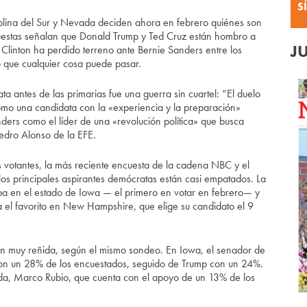
S
lina del Sur y Nevada deciden ahora en febrero quiénes son
cuestas señalan que Donald Trump y Ted Cruz están hombro a
J
 Clinton ha perdido terreno ante Bernie Sanders entre los
 que cualquier cosa puede pasar.
a antes de las primarias fue una guerra sin cuartel: “El duelo
como una candidata con la «experiencia y la preparación»
ders como el líder de una «revolución política» que busca
Pedro Alonso de la EFE.
s votantes, la más reciente encuesta de la cadena NBC y el
os principales aspirantes demócratas están casi empatados. La
raba en el estado de Iowa — el primero en votar en febrero— y
 el favorito en New Hampshire, que elige su candidato el 9
ién muy reñida, según el mismo sondeo. En Iowa, el senador de
con un 28% de los encuestados, seguido de Trump con un 24%.
rida, Marco Rubio, que cuenta con el apoyo de un 13% de los