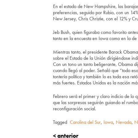
En el estado de New Hampshire, las barajas 
preferencias, seguido por Rubio, con un 14%
New Jersey, Chris Christie, con el 12% y Cr
Jeb Bush, quien figuraba como favorito antes
tanto en la encuesta en Iowa como en la d
Mientras tanto, el presidente Barack Obama 
sobre el Estado de la Unión dirigiéndose ind
Con un tono un tanto beligerante, Obama di
cuando llegó al poder. Señaló que “todo es
tontería política y también lo es toda esa r
más fuertes. Estados Unidos es la nación má
Febrero será el primer y claro indicio de lo
que las sorpresas seguirán guiando el rumbo 
reconfiguración social.
Tagged
Carolina del Sur
,
Iowa
,
Nevada
,
N
< anterior