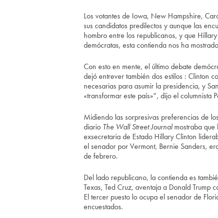
Los votantes de Iowa, New Hampshire, Caro
sus candidatos predilectos y aunque las en
hombro entre los republicanos, y que Hillary
demócratas, esta contienda nos ha mostrado
Con esto en mente, el último debate demócrat
dejó entrever también dos estilos : Clinton 
necesarias para asumir la presidencia, y San
«transformar este país»”, dijo el columnista 
Midiendo las sorpresivas preferencias de lo
diario
The Wall Street Journal
mostraba que l
exsecretaria de Estado Hillary Clinton lide
el senador por Vermont, Bernie Sanders, era
de febrero.
Del lado republicano, la contienda es tamb
Texas, Ted Cruz, aventaja a Donald Trump 
El tercer puesto lo ocupa el senador de Flo
encuestados.