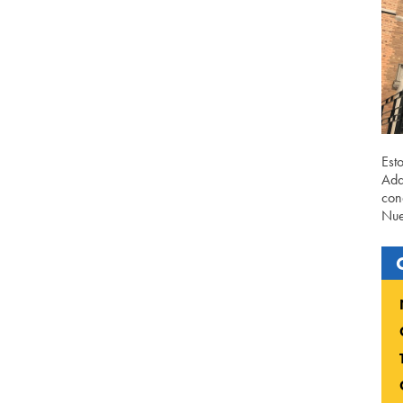
Est
Ada
con
Nue