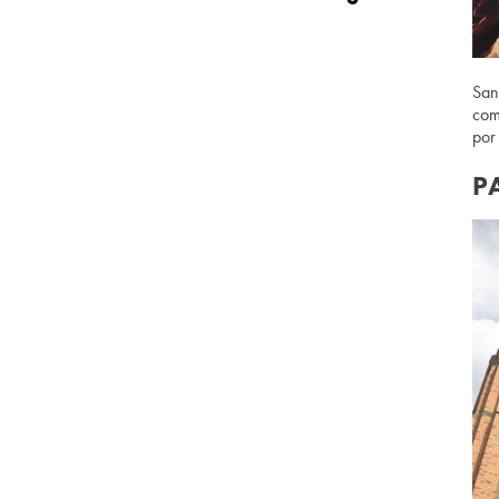
San
com
por
P