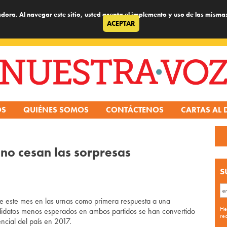
dora. Al navegar este sitio, usted acepta el implemento y uso de las misma
ACEPTAR
OS
QUIÉNES SOMOS
CONTÁCTENOS
CARTAS AL 
 no cesan las sorpresas
S
e este mes en las urnas como primera respuesta a una
He
ndidatos menos esperados en ambos partidos se han convertido
re
ncial del país en 2017.