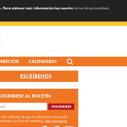
s. Para obtener más información lea nuestro
Aviso de privacidad
.
Search
DIRECTOR
CALENDARIO
for:
ESCRÍBENOS
USCRIBIRSE AL BOLETÍN
 sido notificado de que mi información está siendo
colectada con fines de marketing.
Más información