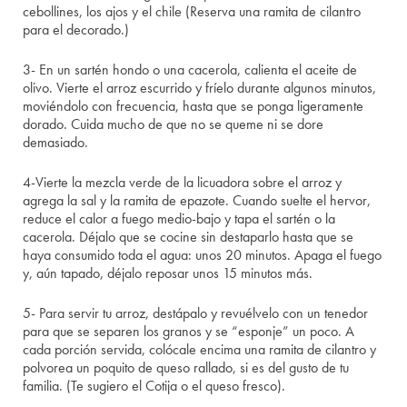
cebollines, los ajos y el chile (Reserva una ramita de cilantro
para el decorado.)
3- En un sartén hondo o una cacerola, calienta el aceite de
olivo. Vierte el arroz escurrido y fríelo durante algunos minutos,
moviéndolo con frecuencia, hasta que se ponga ligeramente
dorado. Cuida mucho de que no se queme ni se dore
demasiado.
4-Vierte la mezcla verde de la licuadora sobre el arroz y
agrega la sal y la ramita de epazote. Cuando suelte el hervor,
reduce el calor a fuego medio-bajo y tapa el sartén o la
cacerola. Déjalo que se cocine sin destaparlo hasta que se
haya consumido toda el agua: unos 20 minutos. Apaga el fuego
y, aún tapado, déjalo reposar unos 15 minutos más.
5- Para servir tu arroz, destápalo y revuélvelo con un tenedor
para que se separen los granos y se “esponje” un poco. A
cada porción servida, colócale encima una ramita de cilantro y
polvorea un poquito de queso rallado, si es del gusto de tu
familia. (Te sugiero el Cotija o el queso fresco).