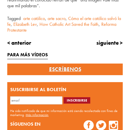
que mil palabras”.
Tagged
arte católico
,
arte sacro
,
Cómo el arte católico salvó la
fe
,
Elizabeth Lev
,
How Catholic Art Saved the Faith
,
Reforma
Protestante
< anterior
siguiente >
PARA MÁS VÍDEOS
ESCRÍBENOS
SUSCRIBIRSE AL BOLETÍN
He sido notificado de que mi información está siendo recolectada con fines de
marketing.
Más información
SÍGUENOS EN