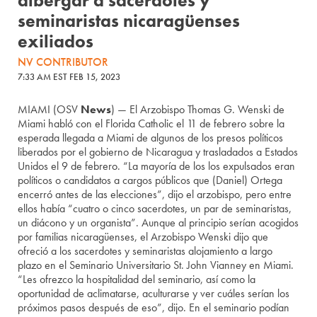
albergar a sacerdotes y
seminaristas nicaragüenses
exiliados
NV CONTRIBUTOR
7:33 AM EST FEB 15, 2023
MIAMI (OSV
News
) — El Arzobispo Thomas G. Wenski de
Miami habló con el Florida Catholic el 11 de febrero sobre la
esperada llegada a Miami de algunos de los presos políticos
liberados por el gobierno de Nicaragua y trasladados a Estados
Unidos el 9 de febrero. “La mayoría de los los expulsados eran
políticos o candidatos a cargos públicos que (Daniel) Ortega
encerró antes de las elecciones”, dijo el arzobispo, pero entre
ellos había “cuatro o cinco sacerdotes, un par de seminaristas,
un diácono y un organista”. Aunque al principio serían acogidos
por familias nicaragüenses, el Arzobispo Wenski dijo que
ofreció a los sacerdotes y seminaristas alojamiento a largo
plazo en el Seminario Universitario St. John Vianney en Miami.
“Les ofrezco la hospitalidad del seminario, así como la
oportunidad de aclimatarse, aculturarse y ver cuáles serían los
próximos pasos después de eso”, dijo. En el seminario podían