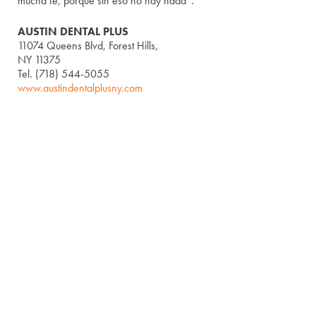
mucha fe, porque sin eso no hay nada”.
AUSTIN DENTAL PLUS
11074 Queens Blvd, Forest Hills,
NY 11375
Tel. (718) 544-5055
www.austindentalplusny.com