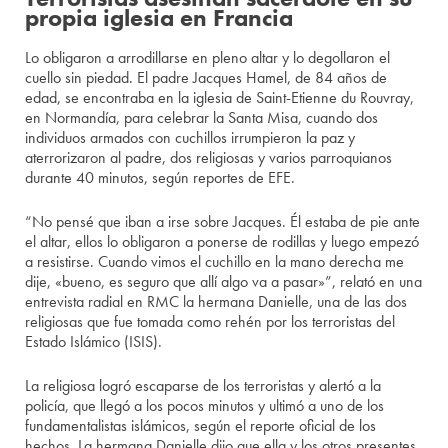
propia iglesia en Francia
Lo obligaron a arrodillarse en pleno altar y lo degollaron el
cuello sin piedad. El padre Jacques Hamel, de 84 años de
edad, se encontraba en la iglesia de Saint-Etienne du Rouvray,
en Normandía, para celebrar la Santa Misa, cuando dos
individuos armados con cuchillos irrumpieron la paz y
aterrorizaron al padre, dos religiosas y varios parroquianos
durante 40 minutos, según reportes de EFE.
“No pensé que iban a irse sobre Jacques. Él estaba de pie ante
el altar, ellos lo obligaron a ponerse de rodillas y luego empezó
a resistirse. Cuando vimos el cuchillo en la mano derecha me
dije, «bueno, es seguro que allí algo va a pasar»”, relató en una
entrevista radial en RMC la hermana Danielle, una de las dos
religiosas que fue tomada como rehén por los terroristas del
Estado Islámico (ISIS).
La religiosa logró escaparse de los terroristas y alertó a la
policía, que llegó a los pocos minutos y ultimó a uno de los
fundamentalistas islámicos, según el reporte oficial de los
hechos. La hermana Danielle dijo que ella y los otros presentes