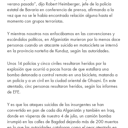
verano pasado”, dijo Robert Heimberger, jefe de la policía
estatal de Bavaria en conferencia de prensa, afirmando a la
vez que no se le había encontrado relación alguna hasta el
momento con grupos terroristas.
Y mientras nosotros nos enfocábamos en las convenciones y
escándalos políticos, en Afganistán murieron por lo menos doce
personas cuando un atacante suicida en motocicleta se internó
en la provincia norteña de Kunduz, según las autoridades.
Unos 14 policías y cinco civiles resultaron heridos por la
explosión que ocurrió a pocas horas de que estallara una
bomba detonada a control remoto en una bicicleta, matando a
un policía y a un civil en la ciudad oriental de Ghazni. En este
atentado, cinc personas resultaron heridos, según los informes
de EFE.
Y es que los ataques suicidas de los insurgentes se han
convertido en pan de cada día Afganistán y también en Iraq,
donde en vísperas de nuestro 4 de julio, un camión bomba
irrumpió en las calles de Bagdad dejando más de 200 muertos
en lo que las autoridades catalogan como el peor atentado en