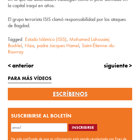
la capital iraquí en años.
El grupo terrorista ISIS clamó responsabilidad por los ataques
de Bagdad.
Tagged
Estado Islámico (ISIS)
,
Mohamed Lahouaiej
Bouhlel
,
Niza
,
padre Jacques Hamel
,
Saint-Étienne-du-
Rouvray
< anterior
siguiente >
PARA MÁS VÍDEOS
ESCRÍBENOS
SUSCRIBIRSE AL BOLETÍN
He sido notificado de que mi información está siendo recolectada con fines de