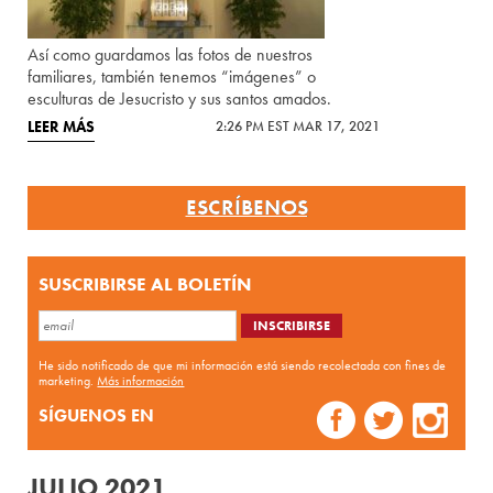
Así como guardamos las fotos de nuestros
familiares, también tenemos “imágenes” o
esculturas de Jesucristo y sus santos amados.
LEER MÁS
2:26 PM EST MAR 17, 2021
ESCRÍBENOS
SUSCRIBIRSE AL BOLETÍN
He sido notificado de que mi información está siendo recolectada con fines de
marketing.
Más información
SÍGUENOS EN
JULIO 2021