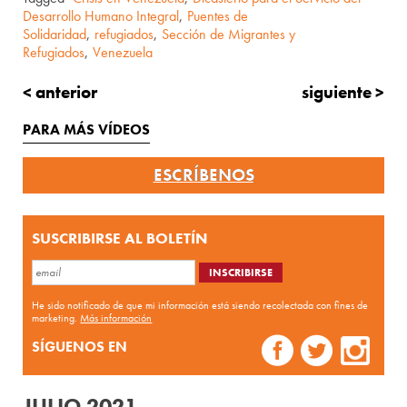
Desarrollo Humano Integral
,
Puentes de
Solidaridad
,
refugiados
,
Sección de Migrantes y
Refugiados
,
Venezuela
< anterior
siguiente >
PARA MÁS VÍDEOS
ESCRÍBENOS
SUSCRIBIRSE AL BOLETÍN
He sido notificado de que mi información está siendo recolectada con fines de
marketing.
Más información
SÍGUENOS EN
JULIO 2021